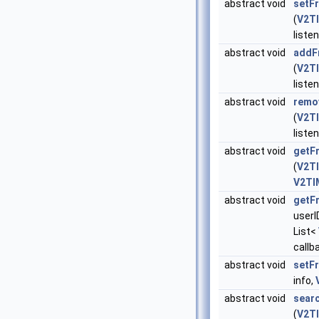
abstract void
setFr
(
V2TI
listen
abstract void
addF
(
V2TI
listen
abstract void
remo
(
V2TI
listen
abstract void
getFr
(
V2TI
V2TI
abstract void
getF
userI
List<
callb
abstract void
setFr
info,
abstract void
sear
(
V2T